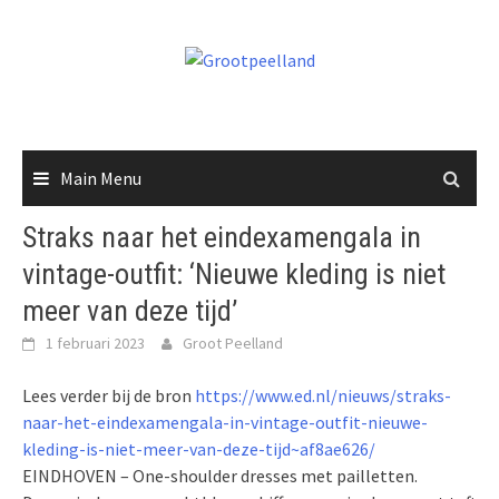
Skip
to
content
Main Menu
Straks naar het eindexamengala in
vintage-outfit: ‘Nieuwe kleding is niet
meer van deze tijd’
1 februari 2023
Groot Peelland
Lees verder bij de bron
https://www.ed.nl/nieuws/straks-
naar-het-eindexamengala-in-vintage-outfit-nieuwe-
kleding-is-niet-meer-van-deze-tijd~af8ae626/
EINDHOVEN – One-shoulder dresses met pailletten.