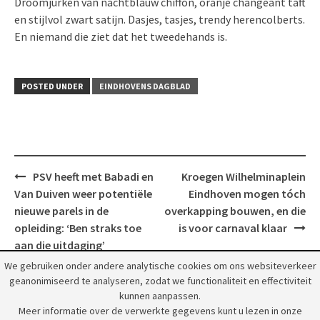
Droomjurken van nachtblauw chiffon, oranje changeant taft
en stijlvol zwart satijn. Dasjes, tasjes, trendy herencolberts.
En niemand die ziet dat het tweedehands is.
POSTED UNDER
EINDHOVENS DAGBLAD
Post
PSV heeft met Babadi en
Kroegen Wilhelminaplein
navigation
Van Duiven weer potentiële
Eindhoven mogen tóch
nieuwe parels in de
overkapping bouwen, en die
opleiding: ‘Ben straks toe
is voor carnaval klaar
aan die uitdaging’
We gebruiken onder andere analytische cookies om ons websiteverkeer
geanonimiseerd te analyseren, zodat we functionaliteit en effectiviteit
kunnen aanpassen.
Meer informatie over de verwerkte gegevens kunt u lezen in onze