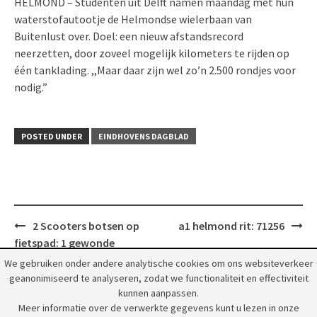
HELMOND – Studenten uit Delft namen maandag met hun
waterstofautootje de Helmondse wielerbaan van
Buitenlust over. Doel: een nieuw afstandsrecord
neerzetten, door zoveel mogelijk kilometers te rijden op
één tanklading. ,,Maar daar zijn wel zo’n 2.500 rondjes voor
nodig.”
POSTED UNDER
EINDHOVENS DAGBLAD
Post
2 Scooters botsen op
a1 helmond rit: 71256
navigation
fietspad: 1 gewonde
We gebruiken onder andere analytische cookies om ons websiteverkeer
geanonimiseerd te analyseren, zodat we functionaliteit en effectiviteit
kunnen aanpassen.
Meer informatie over de verwerkte gegevens kunt u lezen in onze