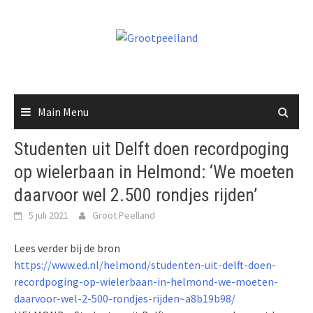
Skip
to
content
Main Menu
Studenten uit Delft doen recordpoging
op wielerbaan in Helmond: ‘We moeten
daarvoor wel 2.500 rondjes rijden’
5 juli 2021
Groot Peelland
Lees verder bij de bron
https://www.ed.nl/helmond/studenten-uit-delft-doen-
recordpoging-op-wielerbaan-in-helmond-we-moeten-
daarvoor-wel-2-500-rondjes-rijden~a8b19b98/