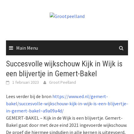
Skip
to
content
Main Menu
Succesvolle wijkschouw Kijk in Wijk is
een blijvertje in Gemert-Bakel
1 februari 2023
Groot Peelland
Lees verder bij de bron
https://www.ed.nl/gemert-
bakel/succesvolle-wijkschouw-kijk-in-wijk-is-een-blijvertje-
in-gemert-bakel~a9a09a4d/
GEMERT-BAKEL – Kijk in de Wijk is een blijvertje. Gemert-
Bakel gaat door met deze eind 2021 ingevoerde wijkschouw.
De proef die hiermee sindsdien in alle kernen is uitgevoerd,