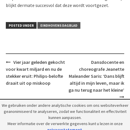
blijkt dermate succesvol dat deze wordt voortgezet.
POSTED UNDER
EINDHOVENS DAGBLAD
Post
Vier jaar geleden gekocht
Dansdocente en
navigation
voor kwart miljard en nu de
choreografe Jeanette
stekker eruit: Philips-belofte
Maleander Saris: ‘Dans blijft
draait uit op miskoop
altijd in mijn leven, maar ik
ga nu terug naar het kleine’
We gebruiken onder andere analytische cookies om ons websiteverkeer
geanonimiseerd te analyseren, zodat we functionaliteit en effectiviteit
kunnen aanpassen.
Meer informatie over de verwerkte gegevens kunt u lezen in onze
privacystatement
.