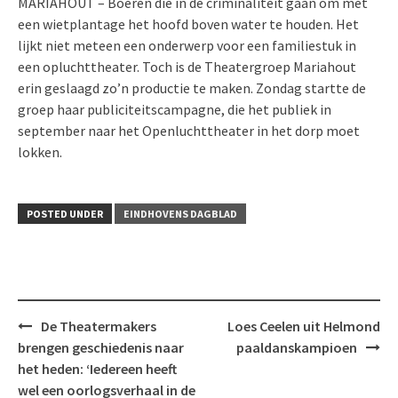
MARIAHOUT – Boeren die in de criminaliteit gaan om met
een wietplantage het hoofd boven water te houden. Het
lijkt niet meteen een onderwerp voor een familiestuk in
een opluchttheater. Toch is de Theatergroep Mariahout
erin geslaagd zo’n productie te maken. Zondag startte de
groep haar publiciteitscampagne, die het publiek in
september naar het Openluchttheater in het dorp moet
lokken.
POSTED UNDER
EINDHOVENS DAGBLAD
Post
De Theatermakers
Loes Ceelen uit Helmond
navigation
brengen geschiedenis naar
paaldanskampioen
het heden: ‘Iedereen heeft
wel een oorlogsverhaal in de