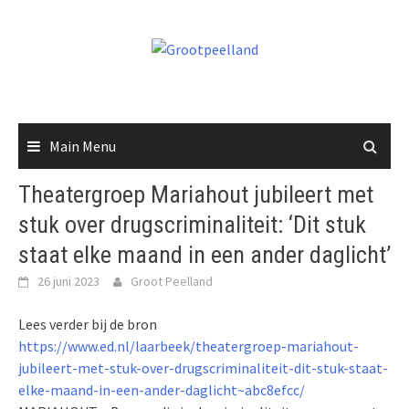
Skip
to
content
Main Menu
Theatergroep Mariahout jubileert met
stuk over drugscriminaliteit: ‘Dit stuk
staat elke maand in een ander daglicht’
26 juni 2023
Groot Peelland
Lees verder bij de bron
https://www.ed.nl/laarbeek/theatergroep-mariahout-
jubileert-met-stuk-over-drugscriminaliteit-dit-stuk-staat-
elke-maand-in-een-ander-daglicht~abc8efcc/