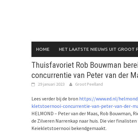
Skip
to
content
HOME
HET LAATSTE NIEUWS UIT GROOT 
Thuisfavoriet Rob Bouwman bereikt
concurrentie van Peter van der 
29 januari 2023
Groot Peelland
Lees verder bij de bron
https://www.ed.nl/helmond/
kletstoernooi-concurrentie-van-peter-van-der-m
HELMOND – Peter van der Maas, Rob Bouwman, Rie
de Zilveren Narrenkap naar huis. Die vier finalist
Keiekletstoernooi bekendgemaakt.