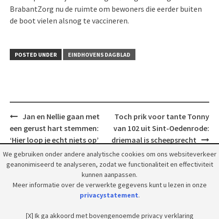
BrabantZorg nu de ruimte om bewoners die eerder buiten
de boot vielen alsnog te vaccineren.
POSTED UNDER
EINDHOVENS DAGBLAD
Post
Jan en Nellie gaan met
Toch prik voor tante Tonny
navigation
een gerust hart stemmen:
van 102 uit Sint-Oedenrode:
‘Hier loop je echt niets op’
driemaal is scheeps­recht
We gebruiken onder andere analytische cookies om ons websiteverkeer
geanonimiseerd te analyseren, zodat we functionaliteit en effectiviteit
kunnen aanpassen.
Meer informatie over de verwerkte gegevens kunt u lezen in onze
privacystatement
.
© 2018 Grootpeelland. Alle rechten voorbehouden.
[X] Ik ga akkoord met bovengenoemde privacy verklaring