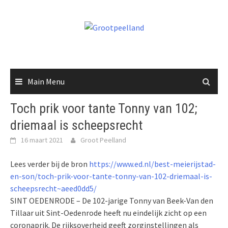
Skip
to
content
Main Menu
Toch prik voor tante Tonny van 102;
driemaal is scheepsrecht
16 maart 2021
Groot Peelland
Lees verder bij de bron
https://www.ed.nl/best-meierijstad-
en-son/toch-prik-voor-tante-tonny-van-102-driemaal-is-
scheepsrecht~aeed0dd5/
SINT OEDENRODE – De 102-jarige Tonny van Beek-Van den
Tillaar uit Sint-Oedenrode heeft nu eindelijk zicht op een
coronaprik. De rijksoverheid geeft zorginstellingen als