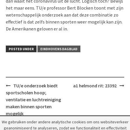
dan waait het coronavirus uit de lucht. Logisch toch? Bewijs
het maar eens. TU/e professor Bert Blocken toont met zijn
wetenschappelijk onderzoek aan dat deze combinatie zo
effectief is dat zelfs binnen sporten weer mogelijk kan zijn.
De Amerikanen geloven er al in.
POSTED UNDER
EINDHOVENS DAGBLAD
Post
TU/e onderzoek biedt
a1 helmond rit: 23392
navigation
sportscholen hoop;
ventilatie en luchtreiniging
maken binnen sporten
mogelijk
We gebruiken onder andere analytische cookies om ons websiteverkeer
geanonimiseerd te analyseren, zodat we functionaliteit en effectiviteit