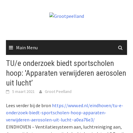
Skip
to
content
Main Menu
TU/e onderzoek biedt sportscholen
hoop: 'Apparaten verwijderen aerosolen
uit lucht’
5 maart 2021
Groot Peelland
Lees verder bij de bron
https://www.ed.nl/eindhoven/tu-e-
onderzoek-biedt-sportscholen-hoop-apparaten-
verwijderen-aerosolen-uit-lucht~a0ea76e3/
EINDHOVEN – Ventilatiesysteem aan, luchtreiniging aan,