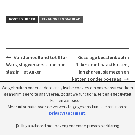
POSTED UNDER
EINDHOVENS DAGBLAD
Post
Van James Bond tot Star
Gezellige beestenboel in
navigation
Wars, slagwerkers slaan hun
Nijkerk met naaktkatten,
slag in Het Anker
langharen, siamezen en
katten zonder poespas
We gebruiken onder andere analytische cookies om ons websiteverkeer
geanonimiseerd te analyseren, zodat we functionaliteit en effectiviteit
kunnen aanpassen.
Meer informatie over de verwerkte gegevens kunt u lezen in onze
privacystatement
.
© 2018 Grootpeelland. Alle rechten voorbehouden.
[X] Ik ga akkoord met bovengenoemde privacy verklaring