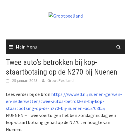
Skip
to
content
Main Menu
Twee auto’s betrokken bij kop-
staartbotsing op de N270 bij Nuenen
29 januari 2023
Groot Peelland
Lees verder bij de bron
https://www.ed.nl/nuenen-gerwen-
en-nederwetten/twee-autos-betrokken-bij-kop-
staartbotsing-op-de-n270-bij-nuenen~ad5708b5/
NUENEN – Twee voertuigen hebben zondagmiddag een
kop-staartbotsing gehad op de N270 ter hoogte van
Nuenen.