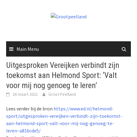
Skip
to
content
Main Menu
Uitgesproken Vereijken verbindt zijn
toekomst aan Helmond Sport: ‘Valt
voor mij nog genoeg te leren’
26 maart 2021
Groot Peelland
Lees verder bij de bron
https://www.ed.nl/helmond-
sport/uitgesproken-vereijken-verbindt-zijn-toekomst-
aan-helmond-sport-valt-voor-mij-nog-genoeg-te-
leren~a816cde5/