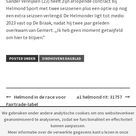
Sander Vereijken (23) heeft zijn aflopende contract bij
Helmond Sport met twee seizoenen plus een optie op nog
een extra seizoen verlengd. De Helmonder ligt tot medio
2023 vast op De Braak, nadat hij twee jaar geleden
overkwam van Gemert. ,,Ik heb geen moment getwijfeld
om hier te blijven.”
POSTED UNDER
EINDHOVENS DAGBLAD
Post
Helmond in de race voor
a1 helmond rit: 31757
navigation
Fairtrade-label
We gebruiken onder andere analytische cookies om ons websiteverkeer
geanonimiseerd te analyseren, zodat we functionaliteit en effectiviteit
kunnen aanpassen.
Meer informatie over de verwerkte gegevens kunt u lezen in onze