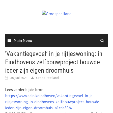
Skip
to
content
Main Menu
‘Vakantiegevoel’ in je rijtjeswoning: in
Eindhovens zelfbouwproject bouwde
ieder zijn eigen droomhuis
30 juni 2023
Groot Peelland
Lees verder bij de bron
https://www.ed.nl/eindhoven/vakantiegevoel-in-je-
rijtjeswoning-in-eindhovens-zelfbouwproject-bouwde-
ieder-zijn-eigen-droomhuis~a1cde83b/