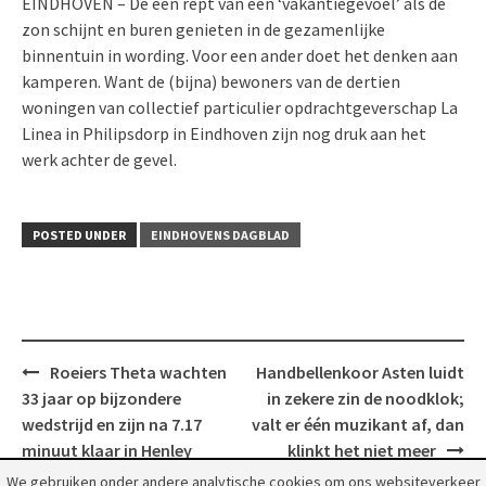
EINDHOVEN – De een rept van een ‘vakantiegevoel’ als de
zon schijnt en buren genieten in de gezamenlijke
binnentuin in wording. Voor een ander doet het denken aan
kamperen. Want de (bijna) bewoners van de dertien
woningen van collectief particulier opdrachtgeverschap La
Linea in Philipsdorp in Eindhoven zijn nog druk aan het
werk achter de gevel.
POSTED UNDER
EINDHOVENS DAGBLAD
Post
Roeiers Theta wachten
Handbellenkoor Asten luidt
navigation
33 jaar op bijzondere
in zekere zin de noodklok;
wedstrijd en zijn na 7.17
valt er één muzikant af, dan
minuut klaar in Henley
klinkt het niet meer
We gebruiken onder andere analytische cookies om ons websiteverkeer