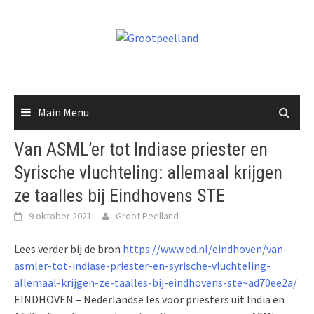
Skip
to
content
Main Menu
Van ASML’er tot Indiase priester en
Syrische vluchteling: allemaal krijgen
ze taalles bij Eindhovens STE
9 oktober 2021
Groot Peelland
Lees verder bij de bron
https://www.ed.nl/eindhoven/van-
asmler-tot-indiase-priester-en-syrische-vluchteling-
allemaal-krijgen-ze-taalles-bij-eindhovens-ste~ad70ee2a/
EINDHOVEN – Nederlandse les voor priesters uit India en