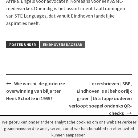
Afrika. Engels voor advocaten. Koreaans voor een ASML-
medewerker. Oneindig is het assortiment taaltrainingen
van STE Languages, dat vanuit Eindhoven landelijke
aspiraties heeft.
POSTED UNDER
EINDHOVENS DAGBLAD
Post
Wie was bij de glorieuze
Lezersbrieven | SBE,
navigation
overwinning van biljarter
Eindhoven is al behoorlijk
Henk Scholte in 1955?
groen | Uitstapje ouderen
verloopt soepel ondanks QR-
checks
We gebruiken onder andere analytische cookies om ons websiteverkeer
geanonimiseerd te analyseren, zodat we functionaliteit en effectiviteit
kunnen aanpassen.