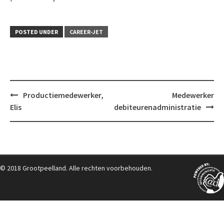
POSTED UNDER
CAREER-JET
Post
Productiemedewerker,
Medewerker
navigation
Elis
debiteurenadministratie
© 2018 Grootpeelland. Alle rechten voorbehouden.