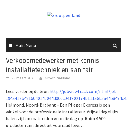
Skip
to
content
Main Menu
Verkoopmedewerker met kennis
installatietechniek en sanitair
28 maart 2021
Groot Peelland
Lees verder bij de bron
http://jobviewtrack.com/nl-nl/job-
194a417b4816040148044d060c041902174b111a6b3a4458494c4
Helmond, Noord-Brabant – Een Plieger Express is een
winkel voor de professionele installateur. Vrijwel dagelijks
halen zij hun materialen voor die dag op. Ruim 4.500
producten zijn direct uit voorraad leve…