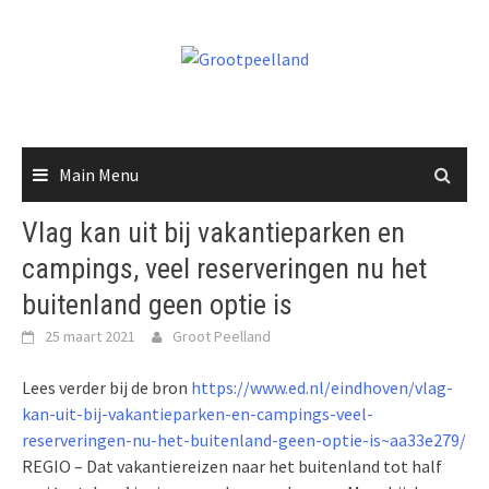
Skip
to
content
Main Menu
Vlag kan uit bij vakantieparken en
campings, veel reserveringen nu het
buitenland geen optie is
25 maart 2021
Groot Peelland
Lees verder bij de bron
https://www.ed.nl/eindhoven/vlag-
kan-uit-bij-vakantieparken-en-campings-veel-
reserveringen-nu-het-buitenland-geen-optie-is~aa33e279/
REGIO – Dat vakantiereizen naar het buitenland tot half