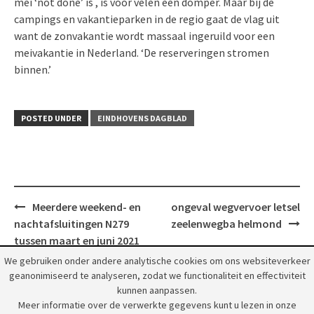
mei ‘not done’ is , is voor velen een domper. Maar bij de
campings en vakantieparken in de regio gaat de vlag uit
want de zonvakantie wordt massaal ingeruild voor een
meivakantie in Nederland. ‘De reserveringen stromen
binnen.’
POSTED UNDER
EINDHOVENS DAGBLAD
Post
Meerdere weekend- en
ongeval wegvervoer letsel
navigation
nachtafsluitingen N279
zeelenwegba helmond
tussen maart en juni 2021
We gebruiken onder andere analytische cookies om ons websiteverkeer
geanonimiseerd te analyseren, zodat we functionaliteit en effectiviteit
kunnen aanpassen.
Meer informatie over de verwerkte gegevens kunt u lezen in onze