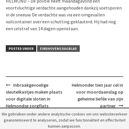
HELMOND – De politie heeft maandagavond een
voortvluchtige verdachte aangehouden dankzij voetsporen
in de sneeuw. De verdachte was via een omgevallen
vuilcontainer over een schutting geklauterd. Hij had nog
een celstraf van 14 dagen openstaan.
POSTED UNDER
EINDHOVENS DAGBLAD
Post
Inbraakgevoelige
Helmonder tien jaar cel in
navigation
sleutelkastjes maken plaats
voor moordaanslag op
voor digitale sloten in
geheime liefde van zijn
Helmondse zorgflats
partner
We gebruiken onder andere analytische cookies om ons websiteverkeer
geanonimiseerd te analyseren, zodat we functionaliteit en effectiviteit
kunnen aanpassen.