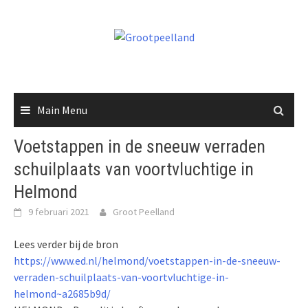
Skip
to
content
Main Menu
Voetstappen in de sneeuw verraden
schuilplaats van voortvluchtige in
Helmond
9 februari 2021
Groot Peelland
Lees verder bij de bron
https://www.ed.nl/helmond/voetstappen-in-de-sneeuw-
verraden-schuilplaats-van-voortvluchtige-in-
helmond~a2685b9d/