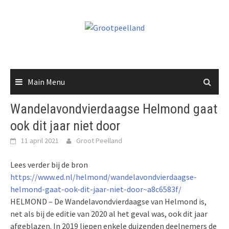
Skip
to
content
Main Menu
Wandelavondvierdaagse Helmond gaat
ook dit jaar niet door
11 april 2021
Groot Peelland
Lees verder bij de bron
https://www.ed.nl/helmond/wandelavondvierdaagse-
helmond-gaat-ook-dit-jaar-niet-door~a8c6583f/
HELMOND – De Wandelavondvierdaagse van Helmond is,
net als bij de editie van 2020 al het geval was, ook dit jaar
afgeblazen. In 2019 liepen enkele duizenden deelnemers de