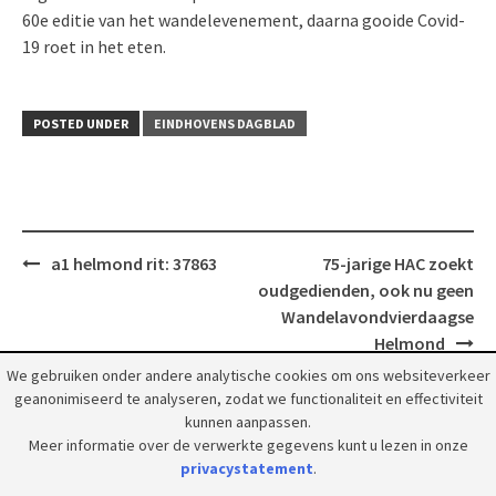
60e editie van het wandelevenement, daarna gooide Covid-
19 roet in het eten.
POSTED UNDER
EINDHOVENS DAGBLAD
Post
a1 helmond rit: 37863
75-jarige HAC zoekt
navigation
oudgedienden, ook nu geen
Wandelavondvierdaagse
Helmond
We gebruiken onder andere analytische cookies om ons websiteverkeer
geanonimiseerd te analyseren, zodat we functionaliteit en effectiviteit
kunnen aanpassen.
Meer informatie over de verwerkte gegevens kunt u lezen in onze
privacystatement
.
© 2018 Grootpeelland. Alle rechten voorbehouden.