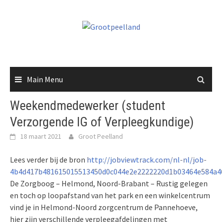
Skip
to
content
Main Menu
Weekendmedewerker (student
Verzorgende IG of Verpleegkundige)
18 maart 2021
Groot Peelland
Lees verder bij de bron
http://jobviewtrack.com/nl-nl/job-
4b4d417b481615015513450d0c044e2e2222220d1b03464e584a4
De Zorgboog – Helmond, Noord-Brabant – Rustig gelegen
en toch op loopafstand van het park en een winkelcentrum
vind je in Helmond-Noord zorgcentrum de Pannehoeve,
hier zijn verschillende verpleegafdelingen met