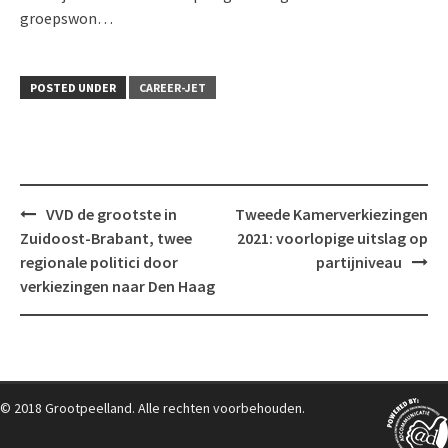
groepswon…
POSTED UNDER
CAREER-JET
Post
VVD de grootste in
Tweede Kamerverkiezingen
navigation
Zuidoost-Brabant, twee
2021: voorlopige uitslag op
regionale politici door
partijniveau
verkiezingen naar Den Haag
© 2018 Grootpeelland. Alle rechten voorbehouden.