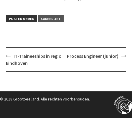
POSTED UNDER
CAREER-JET
Post
IT-Traineeships in regio
Process Engineer (junior)
navigation
Eindhoven
© 2018 Grootpeelland. Alle rechten voorbehouden.