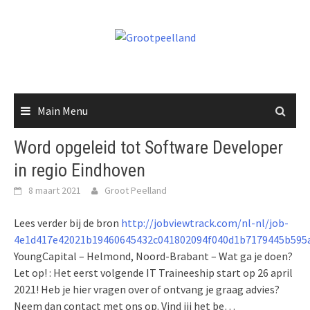
Skip
to
content
Main Menu
Word opgeleid tot Software Developer
in regio Eindhoven
8 maart 2021
Groot Peelland
Lees verder bij de bron
http://jobviewtrack.com/nl-nl/job-
4e1d417e42021b19460645432c041802094f040d1b7179445b595a
YoungCapital – Helmond, Noord-Brabant – Wat ga je doen?
Let op! : Het eerst volgende IT Traineeship start op 26 april
2021! Heb je hier vragen over of ontvang je graag advies?
Neem dan contact met ons op. Vind jij het be…