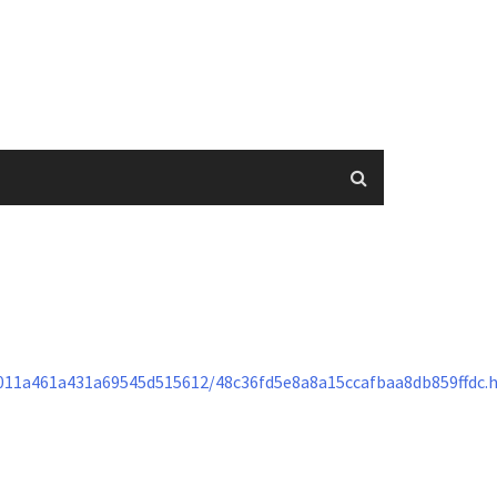
11a461a431a69545d515612/48c36fd5e8a8a15ccafbaa8db859ffdc.