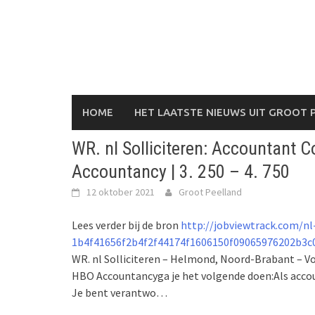
Skip
to
content
HOME
HET LAATSTE NIEUWS UIT GROOT 
WR. nl Solliciteren: Accountant C
Accountancy | 3. 250 – 4. 750
12 oktober 2021
Groot Peelland
Lees verder bij de bron
http://jobviewtrack.com/nl
1b4f41656f2b4f2f44174f1606150f09065976202b3c
WR. nl Solliciteren – Helmond, Noord-Brabant – V
HBO Accountancyga je het volgende doen:Als accou
Je bent verantwo…