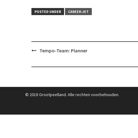
POSTED UNDER
CAREER-JET
Post
Tempo-Team: Planner
navigation
© 2018 Grootpeelland. Alle rechten voorbehouden.