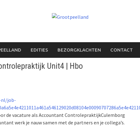
PEELLAND
EDITIES
BEZORGKLACHTEN
CONTACT
ontrolepraktijk Unit4 | Hbo
-nl/job-
0a6a5e4e4211011a461a546129020d08104e00090707286a5e4e42110
oor de vacature als Accountant ControlepraktijkCulemborg
ntant werk je nauw samen met de partners en je collega’s.