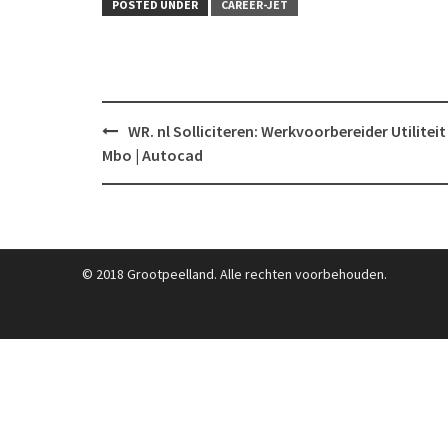
POSTED UNDER
CAREER-JET
Post
WR. nl Solliciteren: Werkvoorbereider Utiliteit
navigation
Mbo | Autocad
© 2018 Grootpeelland. Alle rechten voorbehouden.