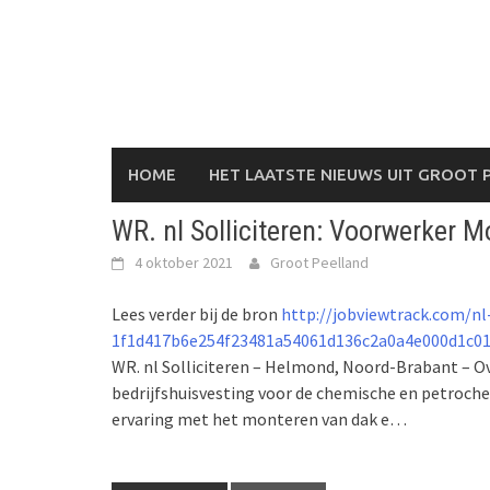
Skip
to
content
HOME
HET LAATSTE NIEUWS UIT GROOT 
WR. nl Solliciteren: Voorwerker M
4 oktober 2021
Groot Peelland
Lees verder bij de bron
http://jobviewtrack.com/nl
1f1d417b6e254f23481a54061d136c2a0a4e000d1c01
WR. nl Solliciteren – Helmond, Noord-Brabant – Ov
bedrijfshuisvesting voor de chemische en petroche
ervaring met het monteren van dak e…