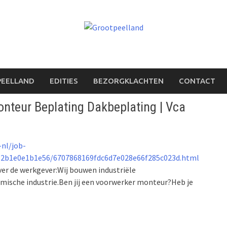
PEELLAND
EDITIES
BEZORGKLACHTEN
CONTACT
onteur Beplating Dakbeplating | Vca
-nl/job-
2b1e0e1b1e56/6707868169fdc6d7e028e66f285c023d.html
er de werkgever:Wij bouwen industriële
mische industrie.Ben jij een voorwerker monteur?Heb je