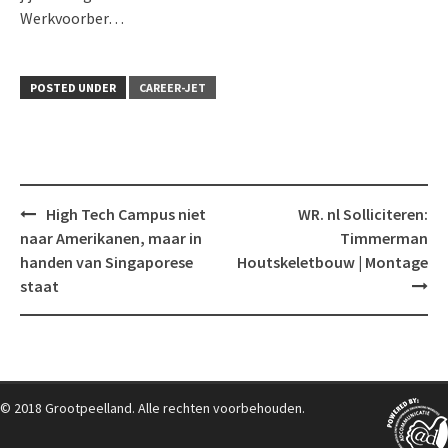
Werkvoorber…
POSTED UNDER
CAREER-JET
Post
High Tech Campus niet
WR. nl Solliciteren:
navigation
naar Amerikanen, maar in
Timmerman
handen van Singaporese
Houtskeletbouw | Montage
staat
© 2018 Grootpeelland. Alle rechten voorbehouden.