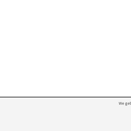
We geb