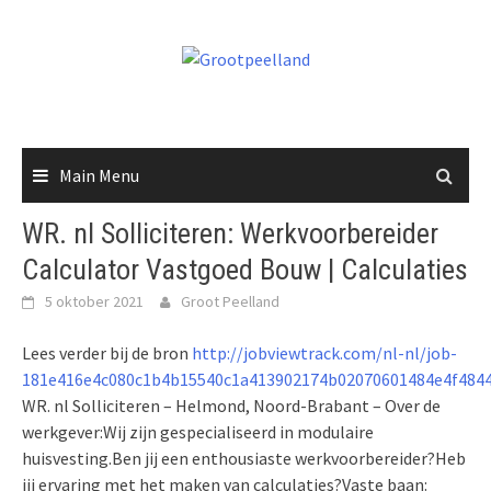
Skip
to
content
Main Menu
WR. nl Solliciteren: Werkvoorbereider
Calculator Vastgoed Bouw | Calculaties
5 oktober 2021
Groot Peelland
Lees verder bij de bron
http://jobviewtrack.com/nl-nl/job-
181e416e4c080c1b4b15540c1a413902174b02070601484e4f4844
WR. nl Solliciteren – Helmond, Noord-Brabant – Over de
werkgever:Wij zijn gespecialiseerd in modulaire
huisvesting.Ben jij een enthousiaste werkvoorbereider?Heb
jij ervaring met het maken van calculaties?Vaste baan: