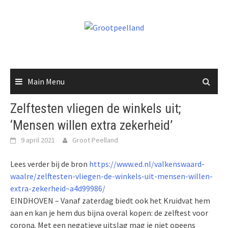
Skip
to
content
Main Menu
Zelftesten vliegen de winkels uit;
‘Mensen willen extra zekerheid’
9 april 2021
Groot Peelland
Lees verder bij de bron
https://www.ed.nl/valkenswaard-
waalre/zelftesten-vliegen-de-winkels-uit-mensen-willen-
extra-zekerheid~a4d99986/
EINDHOVEN – Vanaf zaterdag biedt ook het Kruidvat hem
aan en kan je hem dus bijna overal kopen: de zelftest voor
corona. Met een negatieve uitslag mag je niet opeens