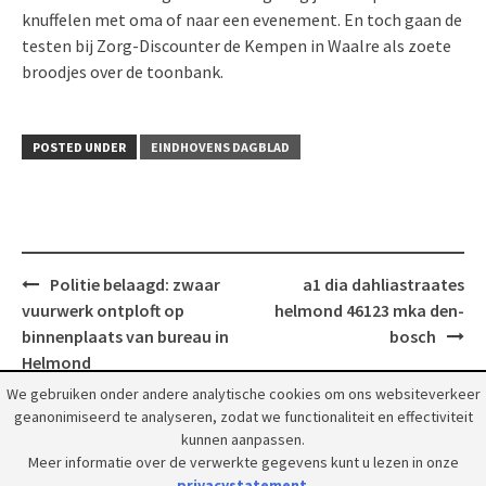
knuffelen met oma of naar een evenement. En toch gaan de
testen bij Zorg-Discounter de Kempen in Waalre als zoete
broodjes over de toonbank.
POSTED UNDER
EINDHOVENS DAGBLAD
Post
Politie belaagd: zwaar
a1 dia dahliastraates
navigation
vuurwerk ontploft op
helmond 46123 mka den-
binnenplaats van bureau in
bosch
Helmond
We gebruiken onder andere analytische cookies om ons websiteverkeer
geanonimiseerd te analyseren, zodat we functionaliteit en effectiviteit
kunnen aanpassen.
Meer informatie over de verwerkte gegevens kunt u lezen in onze
privacystatement
.