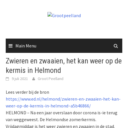
Skip
to
content
Main Menu
Zwieren en zwaaien, het kan weer op de
kermis in Helmond
9 juli 2021
Groot Peelland
Lees verder bij de bron
https://www.ed.nl/helmond/zwieren-en-zwaaien-het-kan-
weer-op-de-kermis-in-helmond~a5b46866/
HELMOND – Na een jaar overslaan door corona is-ie terug
van weggeweest. De Helmondse zomerkermis.
Vrijdagmiddag is het weer zwieren en zwaaien in de stad.