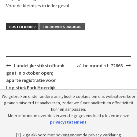
Voor de kleintjes in ieder geval.
POSTED UNDER
EINDHOVENS DAGBLAD
Post
Landelijke stikstofbank
a1 helmond rit: 72863
navigation
gaat in oktober open;
aparte registratie voor
Logistiek Park Moerdijk
We gebruiken onder andere analytische cookies om ons websiteverkeer
geanonimiseerd te analyseren, zodat we functionaliteit en effectiviteit
kunnen aanpassen.
Meer informatie over de verwerkte gegevens kunt u lezen in onze
privacystatement
.
© 2018 Grootpeelland. Alle rechten voorbehouden.
[X] Ik ga akkoord met bovengenoemde privacy verklaring