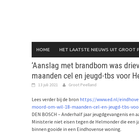
Skip
to
content
HOME
HET LAATSTE NIEUWS UIT GROOT 
‘Aanslag met brandbom was driev
maanden cel en jeugd-tbs voor 
13 juli 2021
Groot Peelland
Lees verder bij de bron
https://www.ed.nl/eindhov
moord-om-wil-18-maanden-cel-en-jeugd-tbs-voo
DEN BOSCH – Anderhalf jaar jeugdgevangenis en aa
Ministerie niet eisen tegen de Helmonder die een
binnen gooide in een Eindhovense woning.