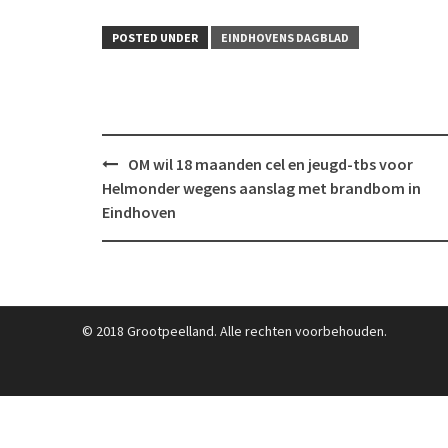
POSTED UNDER
EINDHOVENS DAGBLAD
Post
OM wil 18 maanden cel en jeugd-tbs voor
navigation
Helmonder wegens aanslag met brandbom in
Eindhoven
© 2018 Grootpeelland. Alle rechten voorbehouden.