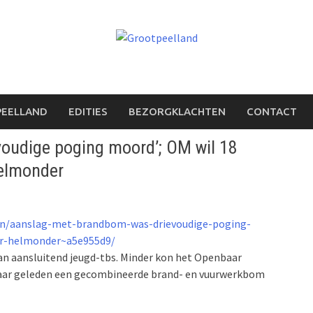
PEELLAND
EDITIES
BEZORGKLACHTEN
CONTACT
oudige poging moord’; OM wil 18
Helmonder
en/aanslag-met-brandbom-was-drievoudige-poging-
r-helmonder~a5e955d9/
n aansluitend jeugd-tbs. Minder kon het Openbaar
 jaar geleden een gecombineerde brand- en vuurwerkbom