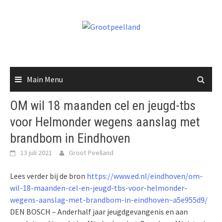
Skip
to
content
Main Menu
OM wil 18 maanden cel en jeugd-tbs
voor Helmonder wegens aanslag met
brandbom in Eindhoven
13 juli 2021
Groot Peelland
Lees verder bij de bron
https://www.ed.nl/eindhoven/om-
wil-18-maanden-cel-en-jeugd-tbs-voor-helmonder-
wegens-aanslag-met-brandbom-in-eindhoven~a5e955d9/
DEN BOSCH – Anderhalf jaar jeugdgevangenis en aan