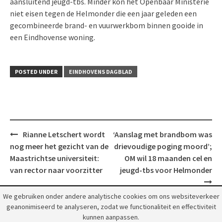
aansluitend jeugd-tbs. Minder kon het Openbaar Ministerie
niet eisen tegen de Helmonder die een jaar geleden een
gecombineerde brand- en vuurwerkbom binnen gooide in
een Eindhovense woning.
POSTED UNDER
EINDHOVENS DAGBLAD
Post
Rianne Letschert wordt
‘Aanslag met brandbom was
navigation
nog meer het gezicht van de
drievoudige poging moord’;
Maastrichtse universiteit:
OM wil 18 maanden cel en
van rector naar voorzitter
jeugd-tbs voor Helmonder
We gebruiken onder andere analytische cookies om ons websiteverkeer
geanonimiseerd te analyseren, zodat we functionaliteit en effectiviteit
kunnen aanpassen.