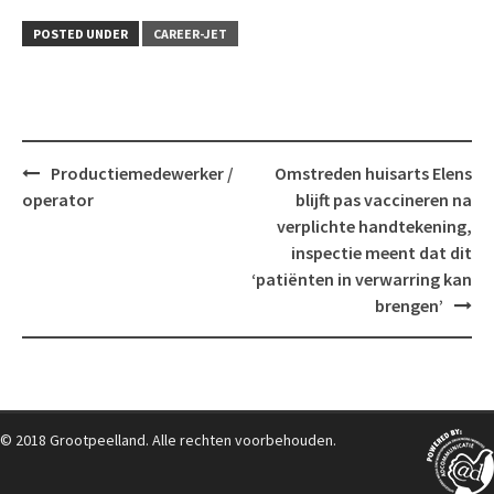
POSTED UNDER
CAREER-JET
Post
Productiemedewerker /
Omstreden huisarts Elens
navigation
operator
blijft pas vaccineren na
verplichte handtekening,
inspectie meent dat dit
‘patiënten in verwarring kan
brengen’
© 2018 Grootpeelland. Alle rechten voorbehouden.