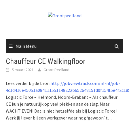
Skip
to
content
Main Menu
Chauffeur CE Walkingfloor
5 maart 2021
Groot Peelland
Lees verder bij de bron
http://jobviewtrack.com/nl-nl/job-
4c1d416e45051a084111551148222b652648151d0f154f5e4f2c18
Logistic Force – Helmond, Noord-Brabant – Als chauffeur
CE kun je natuurlijk op veel plekken aan de slag. Maar
WACHT EVEN! Dat is niet hetzelfde als bij Logistic Force!
Werk jij liever bij een werkgever waar nog ‘gewoon’ t…