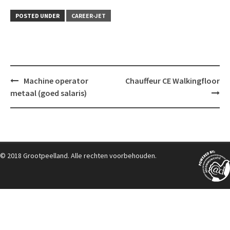
POSTED UNDER
CAREER-JET
Post
Machine operator
Chauffeur CE Walkingfloor
navigation
metaal (goed salaris)
© 2018 Grootpeelland. Alle rechten voorbehouden.