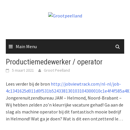
Skip
to
content
Main Menu
Productiemedewerker / operator
5 maart 2021
Groot Peelland
Lees verder bij de bron
http://jobviewtrack.com/nl-nl/job-
4c1341625d011d0f531b524338130103104300010c1e4f4f585a48
Jongerenuitzendbureau JAM – Helmond, Noord-Brabant –
Wij hebben zelden zo’n kleurrijke vacature gehad! Ga aan de
slag als machine operator bij dit fantastisch mooie bedrijf
in Helmond! Wat ga je doen? Wat is dit een ontzettend le…