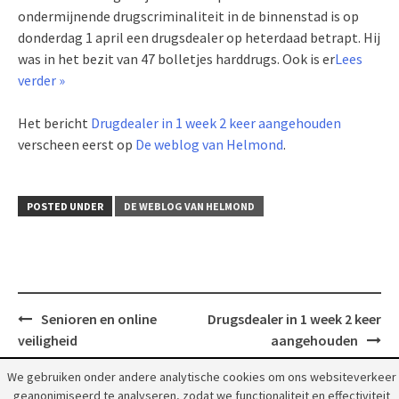
ondermijnende drugscriminaliteit in de binnenstad is op
donderdag 1 april een drugsdealer op heterdaad betrapt. Hij
was in het bezit van 47 bolletjes harddrugs. Ook is er
Lees
verder »
Het bericht
Drugdealer in 1 week 2 keer aangehouden
verscheen eerst op
De weblog van Helmond
.
POSTED UNDER
DE WEBLOG VAN HELMOND
Post
Senioren en online
Drugsdealer in 1 week 2 keer
navigation
veiligheid
aangehouden
We gebruiken onder andere analytische cookies om ons websiteverkeer
geanonimiseerd te analyseren, zodat we functionaliteit en effectiviteit