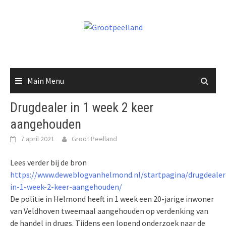
Skip
to
content
Main Menu
Drugdealer in 1 week 2 keer
aangehouden
7 april 2021
Groot Peelland
Lees verder bij de bron
https://www.deweblogvanhelmond.nl/startpagina/drugdealer
in-1-week-2-keer-aangehouden/
De politie in Helmond heeft in 1 week een 20-jarige inwoner
van Veldhoven tweemaal aangehouden op verdenking van
de handel in drugs. Tijdens een lopend onderzoek naar de