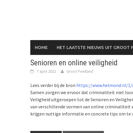
Skip
to
content
HOME
HET LAATSTE NIEUWS UIT GROOT 
Senioren en online veiligheid
7 april 2021
Groot Peelland
Lees verder bij de bron
https://www.helmond.nl/1/n
Samen zorgen we ervoor dat criminaliteit niet loon
Veiligheid uitgeroepen tot de Senioren en Veilig
van verschillende vormen van online criminaliteit
krijgen nuttige informatie en concrete tips om te