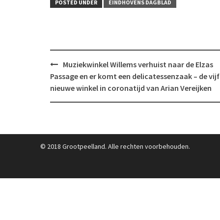
POSTED UNDER
EINDHOVENS DAGBLAD
Post
Muziekwinkel Willems verhuist naar de Elzas
navigation
Passage en er komt een delicatessenzaak – de vij
nieuwe winkel in coronatijd van Arian Vereijken
© 2018 Grootpeelland. Alle rechten voorbehouden.