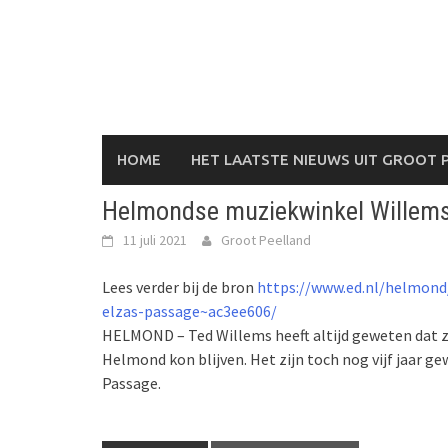
Skip
to
content
HOME
HET LAATSTE NIEUWS UIT GROOT 
Helmondse muziekwinkel Willems 
11 juli 2021
Groot Peelland
Lees verder bij de bron
https://www.ed.nl/helmond
elzas-passage~ac3ee606/
HELMOND – Ted Willems heeft altijd geweten dat zi
Helmond kon blijven. Het zijn toch nog vijf jaar g
Passage.