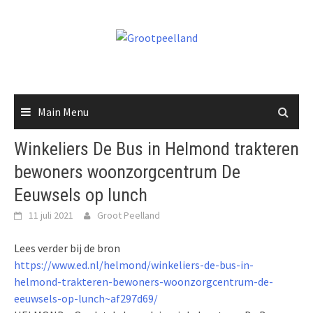
Skip
to
content
Main Menu
Winkeliers De Bus in Helmond trakteren
bewoners woonzorgcentrum De
Eeuwsels op lunch
11 juli 2021
Groot Peelland
Lees verder bij de bron
https://www.ed.nl/helmond/winkeliers-de-bus-in-
helmond-trakteren-bewoners-woonzorgcentrum-de-
eeuwsels-op-lunch~af297d69/