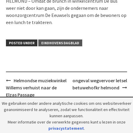
HELMOND – Omdat de brunch in winkelcentrum De Bus
weer niet door kan gaan, zijn de ondernemers naar
woonzorgcentrum De Eeuwsels gegaan om de bewoners op
een lunch te trakteren.
POSTED UNDER
EINDHOVENS DAGBLAD
Post
Helmondse muziekwinkel
ongeval wegvervoer letsel
navigation
Willems verhuist naar de
betuwehofkr helmond
Elzas Passage
We gebruiken onder andere analytische cookies om ons websiteverkeer
geanonimiseerd te analyseren, zodat we functionaliteit en effectiviteit
kunnen aanpassen.
Meer informatie over de verwerkte gegevens kunt u lezen in onze
privacystatement
.
© 2018 Grootpeelland. Alle rechten voorbehouden.