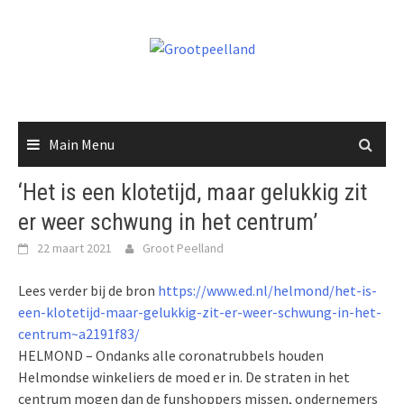
Skip
to
content
Main Menu
‘Het is een klotetijd, maar gelukkig zit
er weer schwung in het centrum’
22 maart 2021
Groot Peelland
Lees verder bij de bron
https://www.ed.nl/helmond/het-is-
een-klotetijd-maar-gelukkig-zit-er-weer-schwung-in-het-
centrum~a2191f83/
HELMOND – Ondanks alle coronatrubbels houden
Helmondse winkeliers de moed er in. De straten in het
centrum mogen dan de funshoppers missen, ondernemers