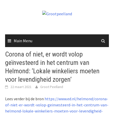
Skip
to
content
Main Menu
Corona of niet, er wordt volop
geïnvesteerd in het centrum van
Helmond: ‘Lokale winkeliers moeten
voor levendigheid zorgen’
22 maart 2021
Groot Peelland
Lees verder bij de bron
https://www.ed.nl/helmond/corona-
of-niet-er-wordt-volop-geinvesteerd-in-het-centrum-van-
helmond-lokale-winkeliers-moeten-voor-levendigheid-