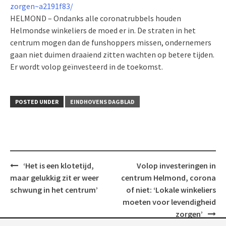
zorgen~a2191f83/
HELMOND – Ondanks alle coronatrubbels houden
Helmondse winkeliers de moed er in. De straten in het
centrum mogen dan de funshoppers missen, ondernemers
gaan niet duimen draaiend zitten wachten op betere tijden.
Er wordt volop geïnvesteerd in de toekomst.
POSTED UNDER
EINDHOVENS DAGBLAD
Post
‘Het is een klotetijd,
Volop investeringen in
navigation
maar gelukkig zit er weer
centrum Helmond, corona
schwung in het centrum’
of niet: ‘Lokale winkeliers
moeten voor levendig­heid
zorgen’