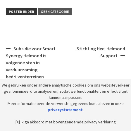
POSTED UNDER
GEEN CATEGORIE
Post
Subsidie voor Smart
Stichting Heel Helmond
navigation
Synergy Helmond is
Support
volgende stap in
verduurzaming
bedrijventerreinen
We gebruiken onder andere analytische cookies om ons websiteverkeer
geanonimiseerd te analyseren, zodat we functionaliteit en effectiviteit
kunnen aanpassen.
Meer informatie over de verwerkte gegevens kunt u lezen in onze
privacystatement
.
© 2018 Grootpeelland. Alle rechten voorbehouden.
[X] Ik ga akkoord met bovengenoemde privacy verklaring