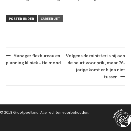
POSTED UNDER
CAREER-JET
Post
Manager flexbureau en
Volgens de minister is hij aan
navigation
planning kliniek – Helmond
de beurt voor prik, maar 76-
jarige komt er bijna niet
tussen
© 2018 Grootpeelland. Alle rechten voorbehouden.