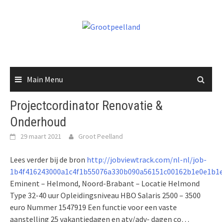
Skip
to
content
Main Menu
Projectcordinator Renovatie &
Onderhoud
29 maart 2021
Groot Peelland
Lees verder bij de bron
http://jobviewtrack.com/nl-nl/job-
1b4f416243000a1c4f1b55076a330b090a56151c00162b1e0e1b1
Eminent – Helmond, Noord-Brabant – Locatie Helmond
Type 32-40 uur Opleidingsniveau HBO Salaris 2500 – 3500
euro Nummer 1547919 Een functie voor een vaste
aanstelling 25 vakantiedagen en atv/adv- dagen co…