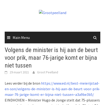
Skip
to
content
Main Menu
Volgens de minister is hij aan de beurt
voor prik, maar 76-jarige komt er bijna
niet tussen
29 maart 2021
Groot Peelland
Lees verder bij de bron
https://www.ed.nl/best-meierijstad-
en-son/volgens-de-minister-is-hij-aan-de-beurt-voor-prik-
maar-76-jarige-komt-er-bijna-niet-tussen~a3a9be3b5/
EINDHOVEN – Minister Hugo de Jonge stelt dat 75-plussers