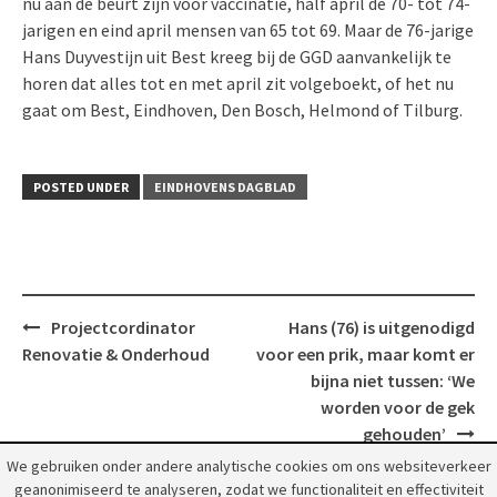
nu aan de beurt zijn voor vaccinatie, half april de 70- tot 74-
jarigen en eind april mensen van 65 tot 69. Maar de 76-jarige
Hans Duyvestijn uit Best kreeg bij de GGD aanvankelijk te
horen dat alles tot en met april zit volgeboekt, of het nu
gaat om Best, Eindhoven, Den Bosch, Helmond of Tilburg.
POSTED UNDER
EINDHOVENS DAGBLAD
Post
Projectcordinator
Hans (76) is uitgenodigd
navigation
Renovatie & Onderhoud
voor een prik, maar komt er
bijna niet tussen: ‘We
worden voor de gek
gehouden’
We gebruiken onder andere analytische cookies om ons websiteverkeer
geanonimiseerd te analyseren, zodat we functionaliteit en effectiviteit