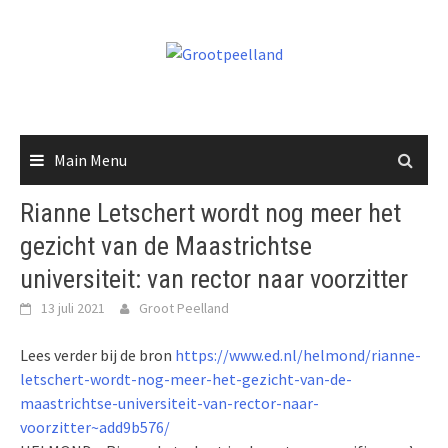
Skip
to
content
Main Menu
Rianne Letschert wordt nog meer het
gezicht van de Maastrichtse
universiteit: van rector naar voorzitter
13 juli 2021
Groot Peelland
Lees verder bij de bron
https://www.ed.nl/helmond/rianne-
letschert-wordt-nog-meer-het-gezicht-van-de-
maastrichtse-universiteit-van-rector-naar-
voorzitter~add9b576/