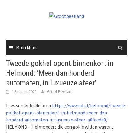
Skip
to
content
Main Menu
Tweede gokhal opent binnenkort in
Helmond: ‘Meer dan honderd
automaten, in luxueuze sfeer’
12 maart 2021
Groot Peelland
Lees verder bij de bron
https://www.ed.nl/helmond/tweede-
gokhal-opent-binnenkort-in-helmond-meer-dan-
honderd-automaten-in-luxueuze-sfeer~a0faede0/
HELMOND – Helmonders die een gokje willen wagen,