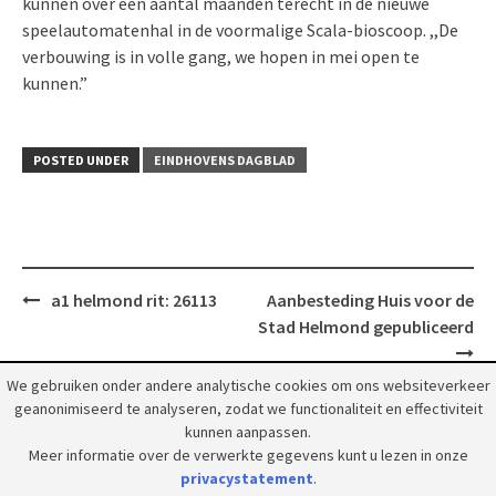
kunnen over een aantal maanden terecht in de nieuwe
speelautomatenhal in de voormalige Scala-bioscoop. ,,De
verbouwing is in volle gang, we hopen in mei open te
kunnen.”
POSTED UNDER
EINDHOVENS DAGBLAD
Post
a1 helmond rit: 26113
Aanbesteding Huis voor de
navigation
Stad Helmond gepubliceerd
We gebruiken onder andere analytische cookies om ons websiteverkeer
geanonimiseerd te analyseren, zodat we functionaliteit en effectiviteit
kunnen aanpassen.
Meer informatie over de verwerkte gegevens kunt u lezen in onze
privacystatement
.
© 2018 Grootpeelland. Alle rechten voorbehouden.