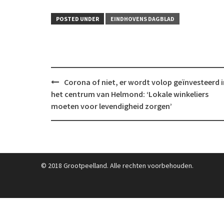
POSTED UNDER
EINDHOVENS DAGBLAD
Post
Corona of niet, er wordt volop geïnvesteerd i
navigation
het centrum van Helmond: ‘Lokale winkeliers
moeten voor levendigheid zorgen’
© 2018 Grootpeelland. Alle rechten voorbehouden.