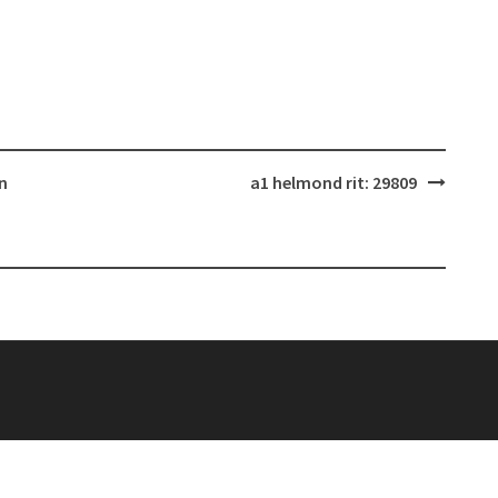
n
a1 helmond rit: 29809