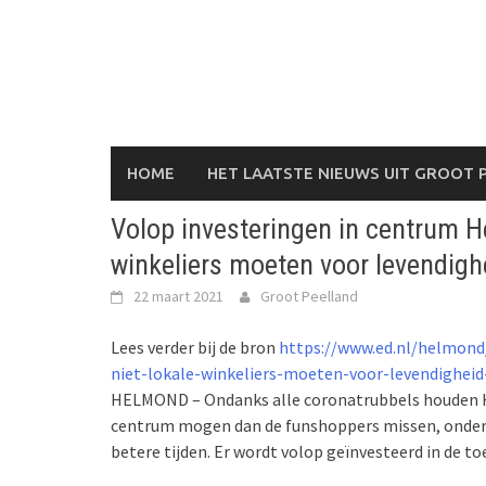
Skip
to
content
HOME
HET LAATSTE NIEUWS UIT GROOT 
Volop investeringen in centrum H
winkeliers moeten voor levendig­h
22 maart 2021
Groot Peelland
Lees verder bij de bron
https://www.ed.nl/helmond
niet-lokale-winkeliers-moeten-voor-levendighei
HELMOND – Ondanks alle coronatrubbels houden He
centrum mogen dan de funshoppers missen, onder
betere tijden. Er wordt volop geïnvesteerd in de t