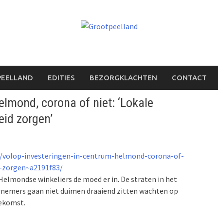
PEELLAND
EDITIES
BEZORGKLACHTEN
CONTACT
elmond, corona of niet: ‘Lokale
eid zorgen’
/volop-investeringen-in-centrum-helmond-corona-of-
d-zorgen~a2191f83/
lmondse winkeliers de moed er in. De straten in het
nemers gaan niet duimen draaiend zitten wachten op
oekomst.